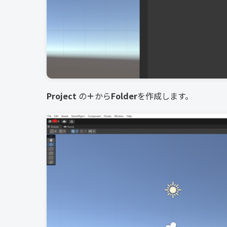
Project
の
＋
から
Folder
を作成します。