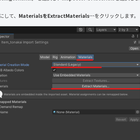
にして、
MaterialsをExtractMaterials…
をクリックします。