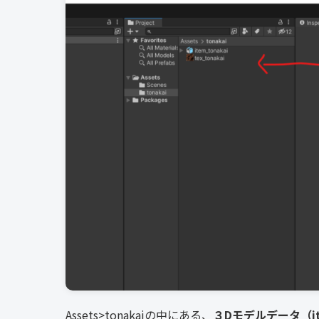
Assets>tonakaiの中にある、
３Dモデルデータ（ite