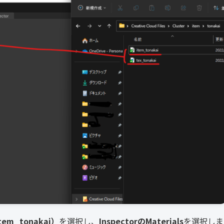
m_tonakai）
を選択し、
InspectorのMaterials
を選択しま