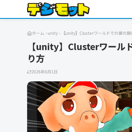
ホーム
›
unity
›
【unity】Clusterワールドでの
【unity】Cluster
り方
2026年6月1日