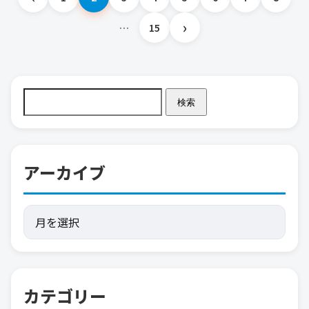
投
›
…
15
稿
の
検索
ペ
ー
アーカイブ
ジ
送
り
カテゴリー