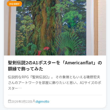
HOBBY
聖剣伝説2のA1ポスターを「Americanflat」の
額縁で飾ってみた
伝説的なRPG『聖剣伝説2』。 その象徴ともいえる磯野宏夫
さんのアートワークを部屋に飾りたいと思い、A1サイズのポ
スター…
2026年3月22日
digimotto