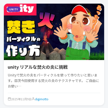
UNITY
unity リアルな焚火の炎に挑戦
Unityで焚火の炎をパーティクルを使って作りたいと思いま
す。目次今回使用する焚火の炎のテクスチャです。 ご自由に
お使い…
2025年11月9日
digimotto