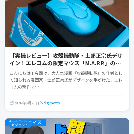
【実機レビュー】攻殻機動隊・士郎正宗氏デザ
イン！エレコムの限定マウス「M.A.P.P.」のこ
だわりが凄すぎる
こんにちは！今回は、大人気漫画『攻殻機動隊』の作者とし
て知られる漫画家・士郎正宗氏がデザインを手がけた、エレ
コムの新作マ…
2026年5月20日
digimotto
ガジェット