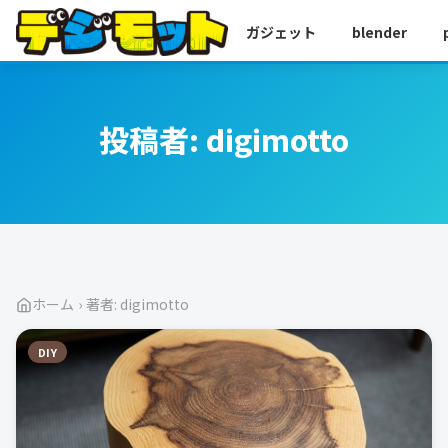
ガジェット
blender
投稿者:
digimotto
ホーム
›
著者: digimotto
DIY