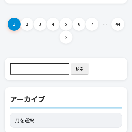
1
2
3
4
5
6
7
…
44
投
›
稿
の
検索
ペ
ー
アーカイブ
ジ
送
り