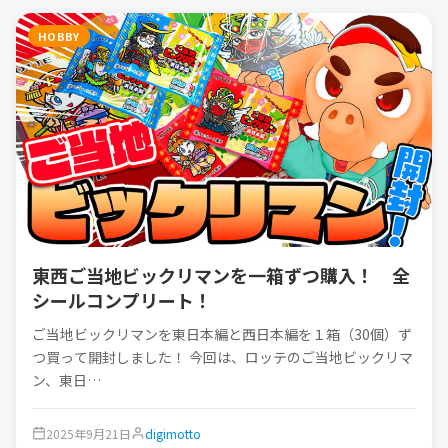
HOBBY
東西ご当地ビックリマンを一箱ずつ購入！ 全
シールコンプリート！
ご当地ビックリマンを東日本編と西日本編を１箱（30個）ず
つ買って開封しました！ 今回は、ロッテのご当地ビックリマ
ン、東日…
2025年9月21日
digimotto