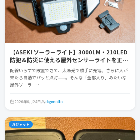
【ASEKI ソーラーライト】3000LM・210LED
防犯＆防災に使える屋外センサーライトを正直
チェック
配線いらずで設置できて、太陽光で勝手に充電。さらに人が
来たら自動でパッと点灯——。そんな「全部入り」みたいな
屋外ソーラー…
2026年6月24日
digimotto
ガジェット