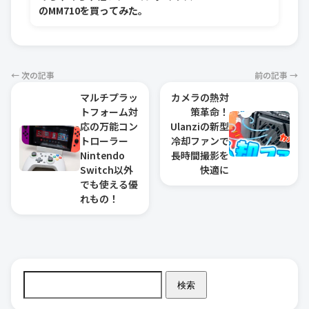
のMM710を買ってみた。
← 次の記事
前の記事 →
マルチプラッ
カメラの熱対
トフォーム対
策革命！
応の万能コン
Ulanziの新型
トローラー
冷却ファンで
Nintendo
長時間撮影を
Switch以外
快適に
でも使える優
れもの！
検索