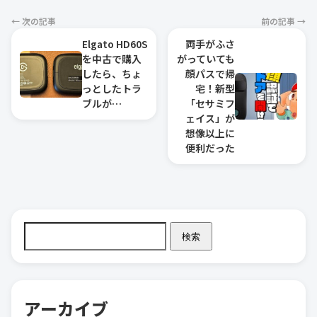
← 次の記事
前の記事 →
Elgato HD60S
両手がふさ
を中古で購入
がっていても
したら、ちょ
顔パスで帰
っとしたトラ
宅！新型
ブルが…
「セサミフ
ェイス」が
想像以上に
便利だった
検索
アーカイブ