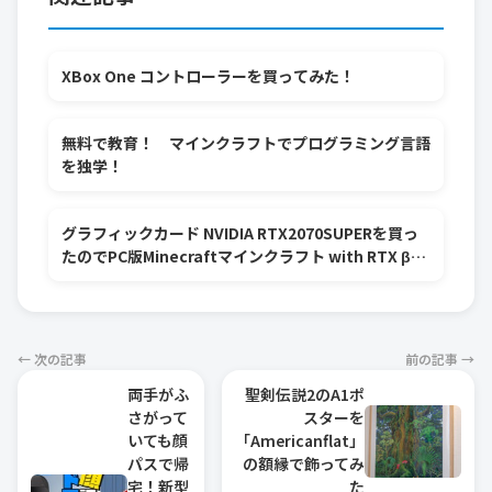
XBox One コントローラーを買ってみた！
無料で教育！ マインクラフトでプログラミング言語
を独学！
グラフィックカード NVIDIA RTX2070SUPERを買っ
たのでPC版Minecraftマインクラフト with RTX β版
のプレイしてみた！
← 次の記事
前の記事 →
両手がふ
聖剣伝説2のA1ポ
さがって
スターを
いても顔
「Americanflat」
パスで帰
の額縁で飾ってみ
宅！新型
た