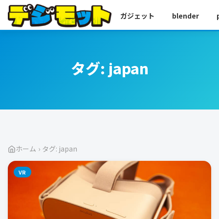
ガジェット
blender
タグ:
japan
ホーム
›
タグ: japan
VR