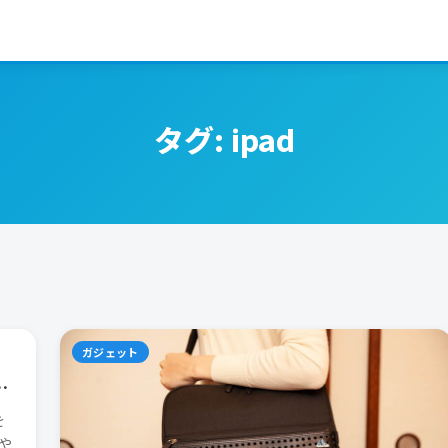
タグ:
ipad
ガジェット
い
を
や