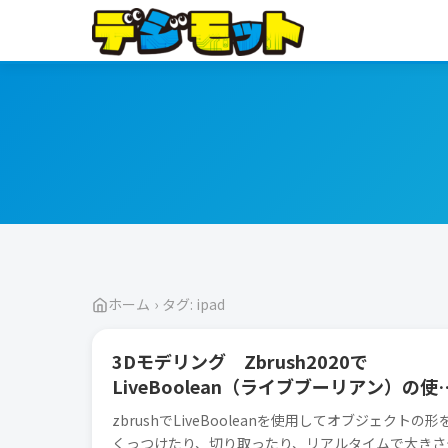
ホーム
›
タグ: ipad
ZBRUSH
3Dモデリング Zbrush2020で
LiveBoolean（ライブブーリアン）の使
方
zbrushでLiveBooleanを使用してオブジェクトの形
くっつけたり、切り取ったり、リアルタイムで大きさ