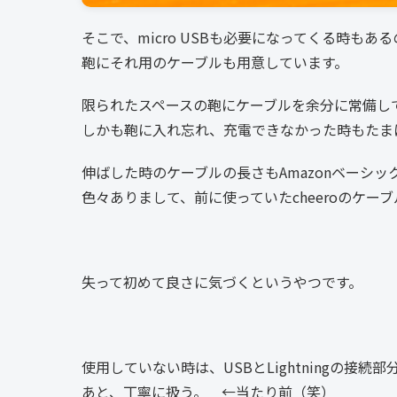
そこで、micro USBも必要になってくる時もあ
鞄にそれ用のケーブルも用意しています。
限られたスペースの鞄にケーブルを余分に常備し
しかも鞄に入れ忘れ、充電できなかった時もたま
伸ばした時のケーブルの長さもAmazonベーシ
色々ありまして、前に使っていたcheeroのケー
失って初めて良さに気づくというやつです。
使用していない時は、USBとLightningの接
あと、丁寧に扱う。 ←当たり前（笑）