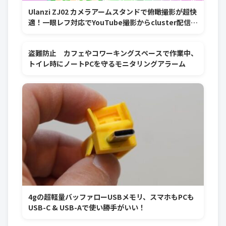
Ulanzi ZJ02 カメラアームスタンドで俯瞰撮影が超快
適！一眼レフ対応でYouTube撮影からcluster配信ま
でマルチに活躍！
盗難防止 カフェやコワーキングスペースで作業中、
トイレ時にノートPCを守るモニタリングアラーム
4gの超軽量バッファローUSBメモリ、スマホもPCも
USB-C & USB-Aで使い勝手がいい！