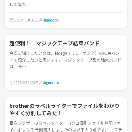
して販売…
2019年5月31日
digimotto
超便利！ マジックテープ結束バンド
ガジェット
今回ご紹介したいのは、Morgen（モーゲン？）の結束バン
ドを紹介したいと思います。 マジックテープ型の結束バンド
は、今…
2019年5月23日
digimotto
brotherのラベルライターでファイルをわかり
ガジェット
やすく分別してみた！
目次ブラザーのラベルライターコクヨ個別ファイル無印ファ
イルボックス 今回購入しましたのは以下の３点です。 ・ブラ