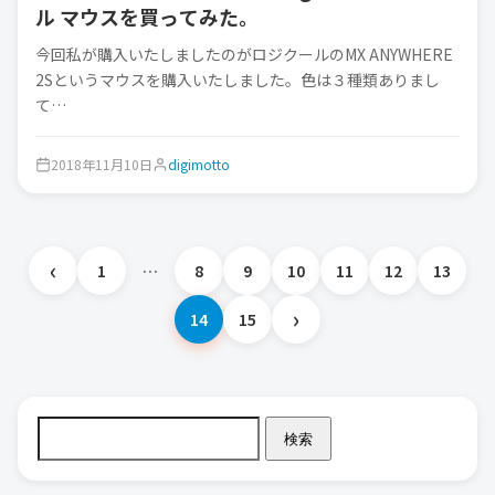
ル マウスを買ってみた。
今回私が購入いたしましたのがロジクールのMX ANYWHERE
2Sというマウスを購入いたしました。色は３種類ありまし
て…
2018年11月10日
digimotto
‹
1
…
8
9
10
11
12
13
投
›
14
15
稿
の
検索
ペ