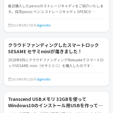
納！
最近購入したpencoのストレージキャディをご紹介いたしま
す。目次penco ペンコ ストレージキャディ SPENCO …
2019年3月17日
digimotto
クラウドファンディングしたスマートロック
ガジェット
SESAME セサミminiが届きました！
2018年9月にクラウドファンディングMakuakeでスマートロ
ックSESAME mini（セサミミニ）を購入したのです…
2019年3月12日
digimotto
Transcend USBメモリ 32GBを使って
ガジェット
Windows10のインストール用USBを作ってみ
た。