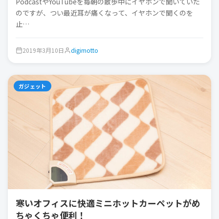
PodcastやYouTubeを毎朝の散歩中にイヤホンで聞いていた
のですが、つい最近耳が痛くなって、イヤホンで聞くのを
止…
2019年3月10日
digimotto
ガジェット
寒いオフィスに快適ミニホットカーペットがめ
ちゃくちゃ便利！