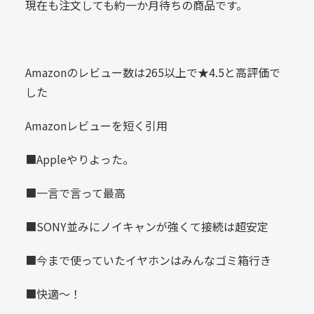
現在も注文しても約一か月待ちの商品です。
Amazonのレビュー数は265以上で★4.5と高評価で
した
Amazonレビューを短く引用
■Appleやりよった。
■一言で言って最高
■SONY並みにノイキャンが強くて接続は超安定
■今まで使っていたイヤホンはみんなゴミ箱行き
■快適〜！