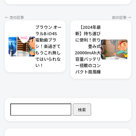
← 次の記事
前の記事 →
ブラウン オー
【2024年最
ラルB iO4S
新】持ち運び
電動歯ブラ
に便利！折り
シ！楽過ぎて
畳み式
もうこれ無し
20000mAh大
ではいられな
容量バッテリ
い！
ー搭載のコン
パクト扇風機
検索