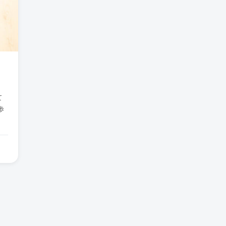
て
て
歩