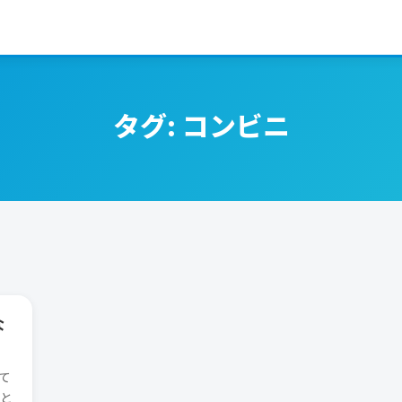
タグ:
コンビニ
な
て
と