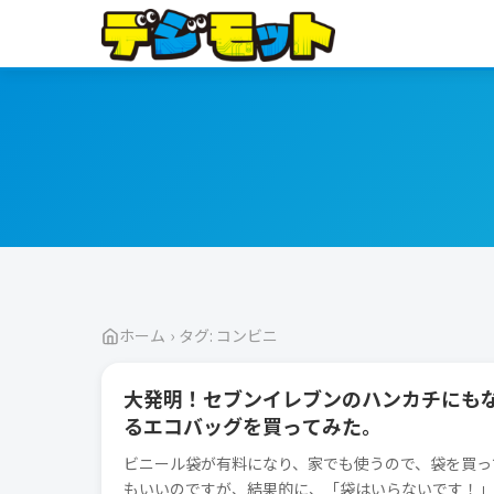
ホーム
›
タグ: コンビニ
ガジェット
大発明！セブンイレブンのハンカチにも
るエコバッグを買ってみた。
ビニール袋が有料になり、家でも使うので、袋を買っ
もいいのですが、結果的に、「袋はいらないです！」