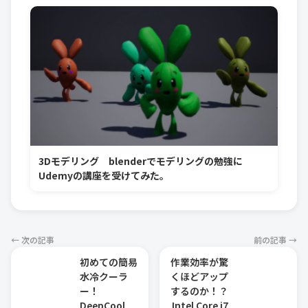
3Dモデリング blenderでモデリングの勉強に
Udemyの講座を受けてみた。
← 次の記事
前の記事 →
初めての簡易
作業効率が驚
水冷クーラ
くほどアップ
ー！
するのか！？
DeepCool
Intel Core i7