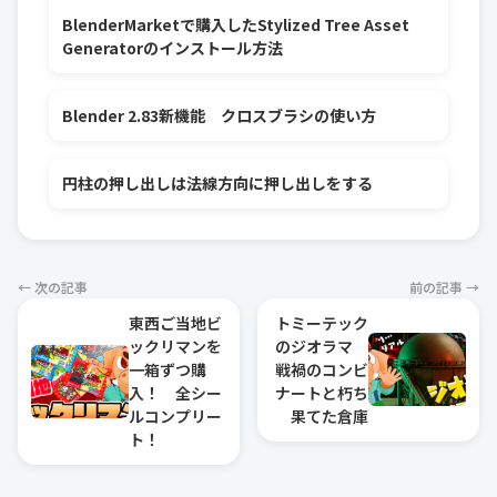
BlenderMarketで購入したStylized Tree Asset
Generatorのインストール方法
Blender 2.83新機能 クロスブラシの使い方
円柱の押し出しは法線方向に押し出しをする
← 次の記事
前の記事 →
東西ご当地ビ
トミーテック
ックリマンを
のジオラマ
一箱ずつ購
戦禍のコンビ
入！ 全シー
ナートと朽ち
ルコンプリー
果てた倉庫
ト！