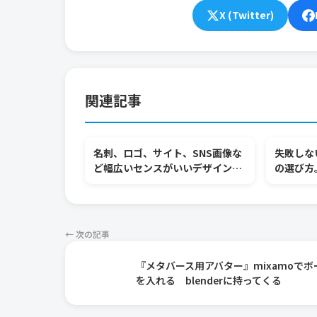
X (Twitter)
関連記事
名刺、ロゴ、サイト、SNS画像な
失敗しな
ど幅広いセンスがいいデザインテ
の選び方。
ンプレートが使えるcanva（キャ
てYouT
ンバ）
由
← 次の記事
『メタバース用アバター』mixamoでボ
を入れる blenderに持ってくる