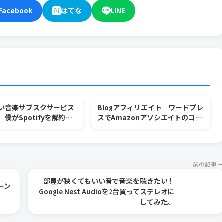
Facebook
はてな
LINE
い音楽サブスクサービス
Blogアフィリエイト ワードプレ
僕がSpotifyを解約し
スでAmazonアソシエイトのコー
ubePremiumに入った理
ドを貼り付ける方法
前の記事 
部屋が狭くてもいい音で音楽を聴きたい！
ーン
Google Nest Audioを2台買ってステレオに
してみた。